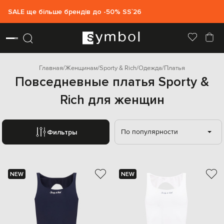
SALE ще більше брендів до -50% SS`26
Главная
Женщинам
Sporty & Rich
Одежда
Платья
Повседневные платья Sporty &
Rich для женщин
По популярности
Фильтры
NEW
NEW