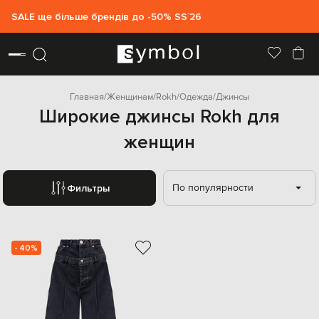
SALE ще більше брендів до -50% SS`26
Главная
Женщинам
Rokh
Одежда
Джинсы
Широкие джинсы Rokh для
женщин
По популярности
Фильтры
- 40%