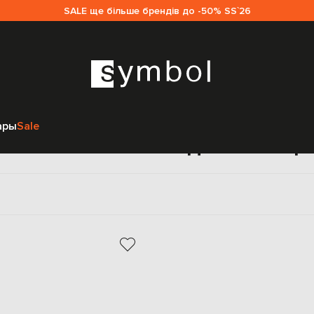
SALE ще більше брендів до -50% SS`26
Главная
Женщинам
Premiata
Обувь
Балетки
ары
Sale
Балетки Premiata для женщи