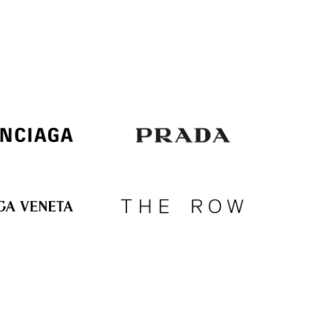
Italy
€
EUR
Latvia
€
EUR
Lithuania
€
EUR
Luxembourg
€
EUR
Netherlands
€
PLN
Poland
zł
EUR
Portugal
€
EUR
Romania
€