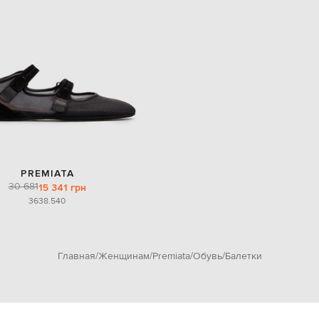
PREMIATA
30 681
15 341 грн
36
38.5
40
Главная
Женщинам
Premiata
Обувь
Балетки