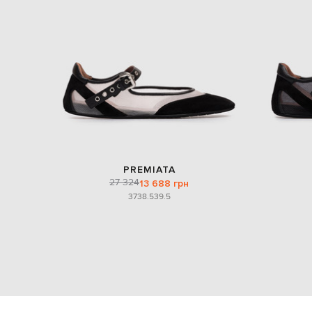
PREMIATA
27 324
13 688 грн
37
38.5
39.5