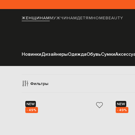
ЖЕНЩИНАМ
МУЖЧИНАМ
ДЕТЯМ
HOME
BEAUTY
Новинки
Дизайнеры
Одежда
Обувь
Сумки
Аксессу
Фильтры
NEW
NEW
- 49%
- 49%