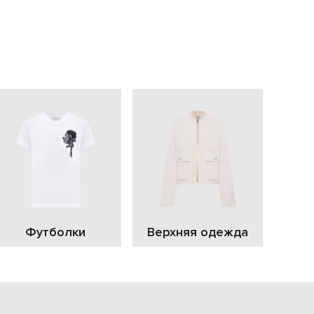
EUR
Slovakia
€
EUR
Slovenia
€
EUR
Spain
€
EUR
Sweden
€
UAH
Ukraine
₴
EUR
Other
Футболки
Верхняя одежда
€