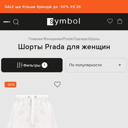
SALE ще більше брендів до -50% SS`26
Главная
Женщинам
Prada
Одежда
Шорты
Шорты Prada для женщин
По популярности
Фильтры
1
- 39%