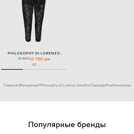
PHILOSOPHY DI LORENZO
71 657
SERAFINI
10 755 грн
XS
Главная
Женщинам
Philosophy di Lorenzo Serafini
Одежда
Комбинезоны
Популярные бренды