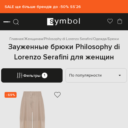
SALE ще більше брендів до -50% SS`26
Главная
Женщинам
Philosophy di Lorenzo Serafini
Одежда
Брюки
Зауженные брюки Philosophy di
Lorenzo Serafini для женщин
По популярности
Фильтры
1
- 69%