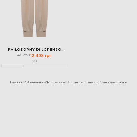
PHILOSOPHY DI LORENZO
41 258
SERAFINI
12 408 грн
XS
Главная
Женщинам
Philosophy di Lorenzo Serafini
Одежда
Брюки