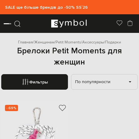
SALE ще більше брендів до -50% SS`26
Главная
Женщинам
Petit Moments
Аксессуары
Подарки
Брелоки Petit Moments для
женщин
По популярности
Фильтры
- 69%