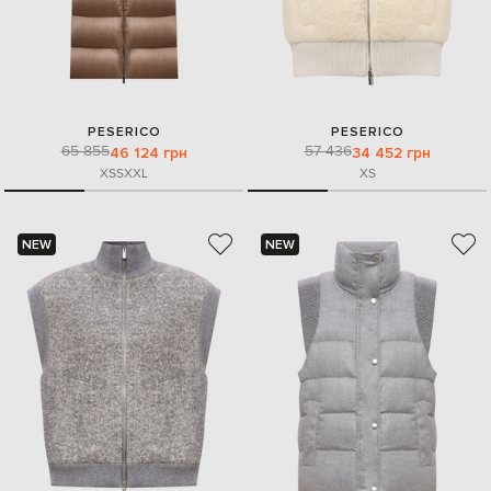
PESERICO
PESERICO
65 855
57 436
46 124 грн
34 452 грн
XS
S
XXL
XS
NEW
NEW