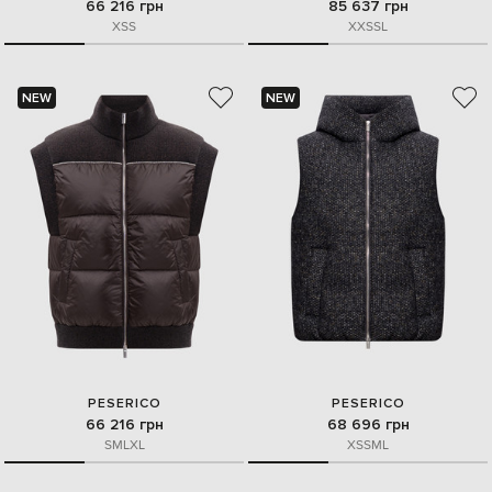
66 216 грн
85 637 грн
XS
S
XXS
S
L
NEW
NEW
PESERICO
PESERICO
66 216 грн
68 696 грн
S
M
L
XL
XS
S
M
L