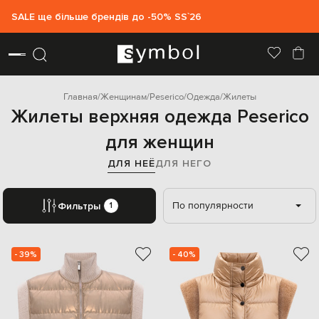
SALE ще більше брендів до -50% SS`26
Главная
Женщинам
Peserico
Одежда
Жилеты
Жилеты верхняя одежда Peserico
для женщин
ДЛЯ НЕЁ
ДЛЯ НЕГО
По популярности
Фильтры
1
- 39%
- 40%