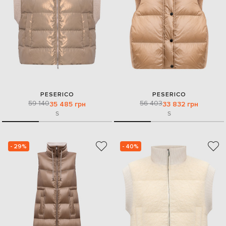
PESERICO
PESERICO
59 140
56 403
35 485 грн
33 832 грн
S
S
- 29%
- 40%