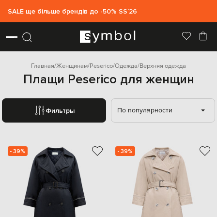
SALE ще більше брендів до -50% SS`26
Главная
Женщинам
Peserico
Одежда
Верхняя одежда
Плащи Peserico для женщин
По популярности
Фильтры
- 39%
- 39%