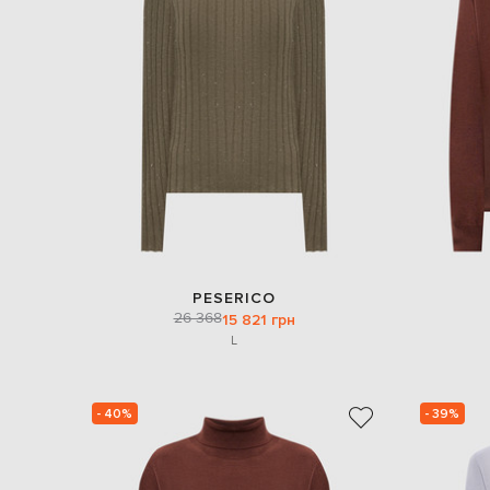
PESERICO
26 368
15 821 грн
L
- 40%
- 39%