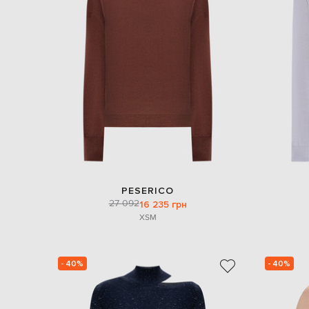
PESERICO
27 092
16 235 грн
XS
M
- 40%
- 40%