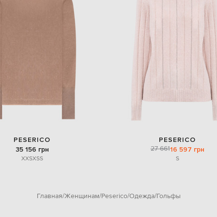
PESERICO
PESERICO
27 661
35 156 грн
16 597 грн
XXS
XS
S
S
Главная
Женщинам
Peserico
Одежда
Гольфы