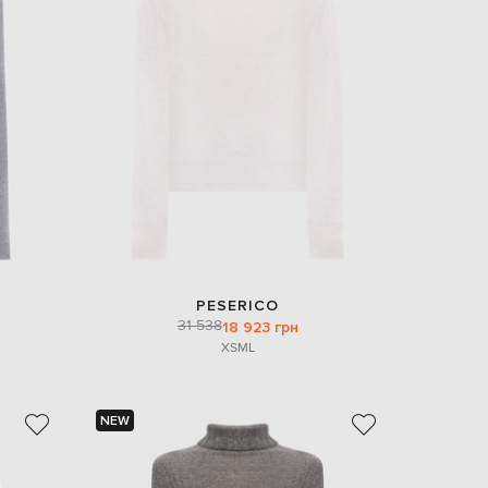
PESERICO
31 538
18 923 грн
XS
M
L
NEW