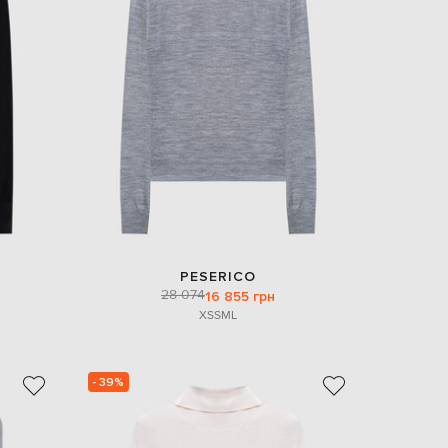
EUR
Slovakia
€
EUR
Slovenia
€
EUR
Spain
€
EUR
Sweden
€
UAH
Ukraine
PESERICO
₴
28 074
16 855 грн
XS
S
M
L
EUR
Other
€
- 39%