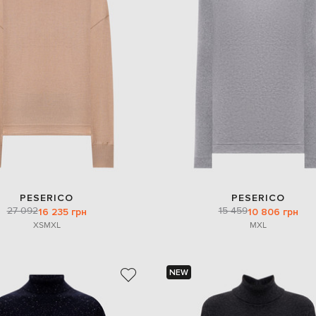
PESERICO
PESERICO
27 092
15 459
16 235 грн
10 806 грн
XS
M
XL
M
XL
NEW