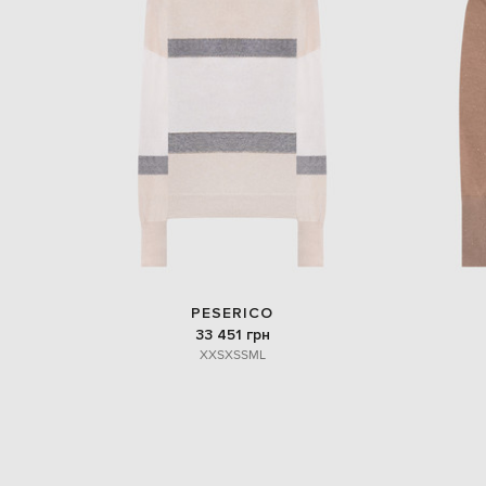
PESERICO
33 451 грн
XXS
XS
S
M
L