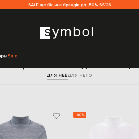
SALE ще більше брендів до -50% SS`26
Главная
Женщинам
Peserico
Одежда
Гольфы
ары
Sale
Гольфы Peserico для женщи
ДЛЯ НЕЁ
ДЛЯ НЕГО
- 40%