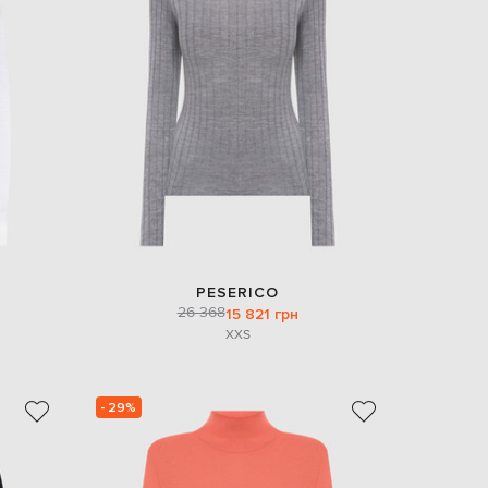
EUR
Denmark
€
EUR
Estonia
€
EUR
Finland
€
EUR
France
€
EUR
PESERICO
Germany
26 368
15 821 грн
€
XXS
EUR
Greece
€
- 29%
EUR
Hungary
€
EUR