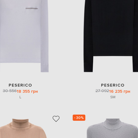
PESERICO
PESERICO
30 556
27 092
18 355 грн
16 235 грн
L
S
M
- 30%