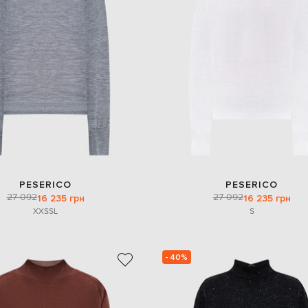
PESERICO
PESERICO
27 092
27 092
16 235 грн
16 235 грн
XXS
S
L
S
- 40%