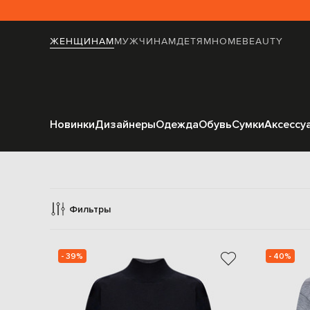
ЖЕНЩИНАМ
МУЖЧИНАМ
ДЕТЯМ
HOME
BEAUTY
Новинки
Дизайнеры
Одежда
Обувь
Сумки
Аксессу
Фильтры
- 39%
- 40%