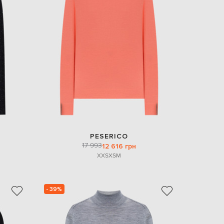
Italy
€
EUR
Latvia
€
EUR
Lithuania
€
EUR
Luxembourg
€
EUR
Netherlands
€
PESERICO
17 993
PLN
12 616 грн
Poland
XXS
XS
M
zł
EUR
Portugal
€
- 39%
EUR
Romania
€