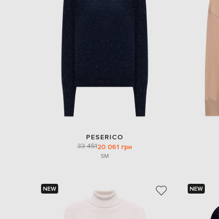
PESERICO
33 451
20 061 грн
S
M
NEW
NEW