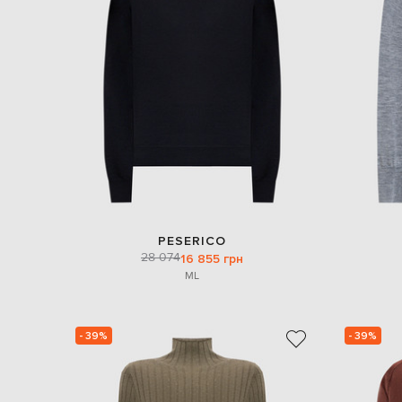
PESERICO
28 074
16 855 грн
M
L
- 39%
- 39%