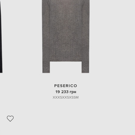
PESERICO
19 233 грн
XXXS
XXS
XS
S
M