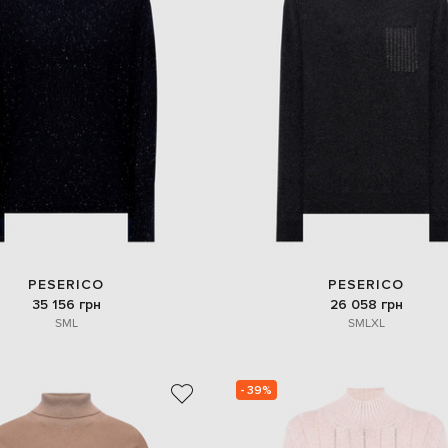
PESERICO
PESERICO
35 156 грн
26 058 грн
S
M
L
S
M
L
XL
- 39%