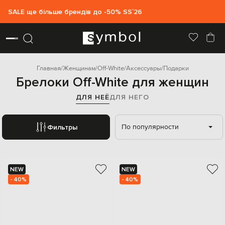
SALE ще більше брендів до -50% SS`26
Главная
Женщинам
Off-White
Аксессуары
Подарки
Брелоки Off-White для женщин
ДЛЯ НЕЁ
ДЛЯ НЕГО
По популярности
Фильтры
NEW
NEW
- 40%
- 40%