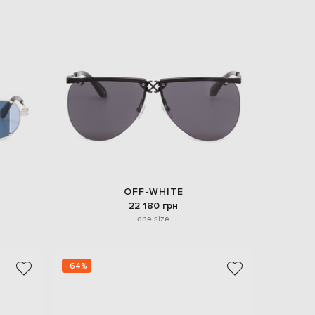
Italy
€
EUR
Latvia
€
EUR
Lithuania
€
EUR
Luxembourg
€
EUR
Netherlands
€
OFF-WHITE
PLN
22 180 грн
Poland
one size
zł
EUR
Portugal
€
- 64%
EUR
Romania
€