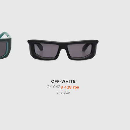
OFF-WHITE
24 042
8 428 грн
one size