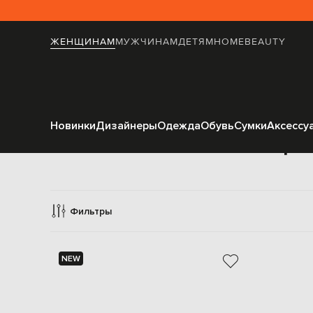
ЖЕНЩИНАМ
МУЖЧИНАМ
ДЕТЯМ
HOME
BEAUTY
Новинки
Дизайнеры
Одежда
Обувь
Сумки
Аксессу
Солнцез
Фильтры
NEW