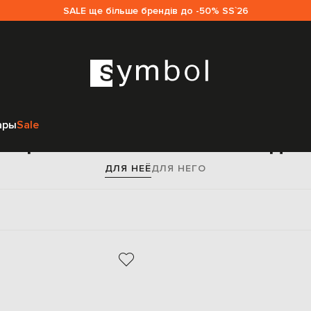
SALE ще більше брендів до -50% SS`26
Главная
Женщинам
Off-White
Аксессуары
Очки
ары
Sale
ащитные очки Off-White дл
ДЛЯ НЕЁ
ДЛЯ НЕГО