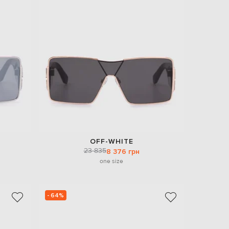
EUR
Slovakia
€
EUR
Slovenia
€
EUR
Spain
€
EUR
Sweden
€
UAH
Ukraine
OFF-WHITE
₴
23 835
8 376 грн
one size
EUR
Other
€
- 64%