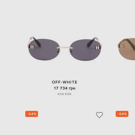
OFF-WHITE
17 734 грн
one size
- 64%
- 64%