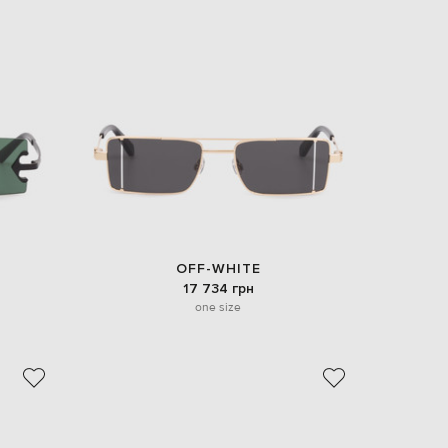
EUR
Denmark
€
EUR
Estonia
€
EUR
Finland
€
EUR
France
€
EUR
OFF-WHITE
Germany
17 734 грн
€
one size
EUR
Greece
€
EUR
Hungary
€
EUR