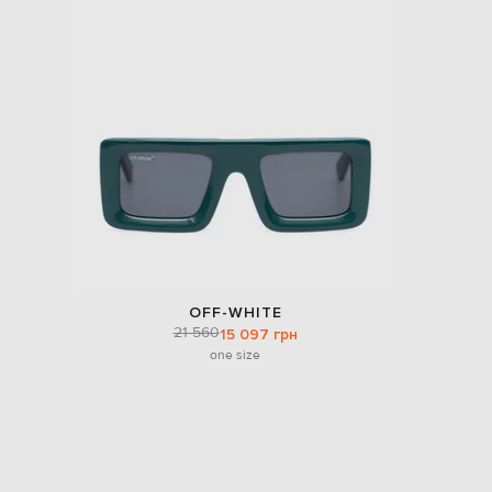
OFF-WHITE
21 560
15 097 грн
one size