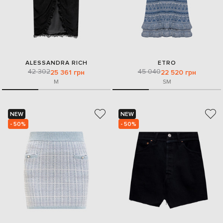
ALESSANDRA RICH
ETRO
42 302
45 040
25 361 грн
22 520 грн
M
S
M
NEW
NEW
- 50%
- 50%