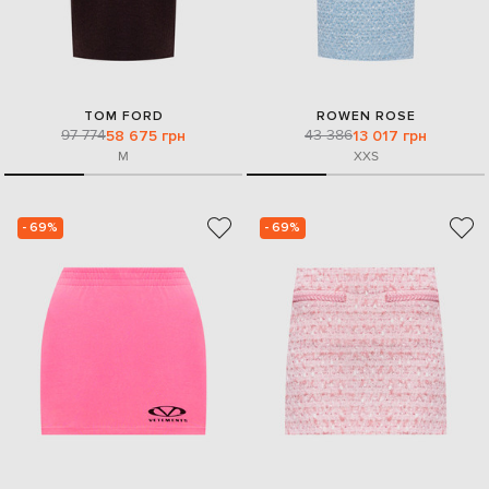
TOM FORD
ROWEN ROSE
97 774
43 386
58 675 грн
13 017 грн
M
XXS
- 69%
- 69%