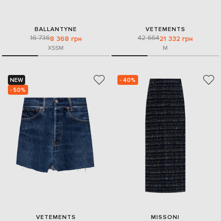
BALLANTYNE
VETEMENTS
16 736
42 664
8 368 грн
21 332 грн
XS
S
M
M
NEW
- 40%
- 50%
VETEMENTS
MISSONI