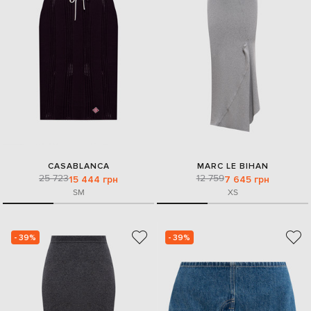
CASABLANCA
MARC LE BIHAN
25 723
12 759
15 444 грн
7 645 грн
S
M
XS
- 39%
- 39%