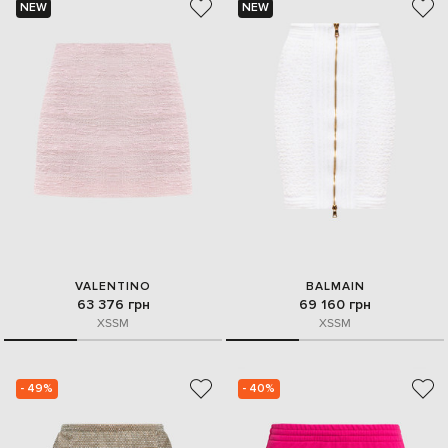
NEW
NEW
VALENTINO
BALMAIN
63 376 грн
69 160 грн
XS
S
M
XS
S
M
- 49%
- 40%