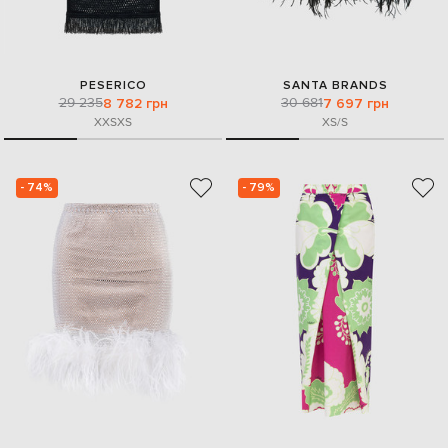
PESERICO
SANTA BRANDS
29 235
30 681
8 782 грн
7 697 грн
XXS
XS
XS/S
- 74%
- 79%