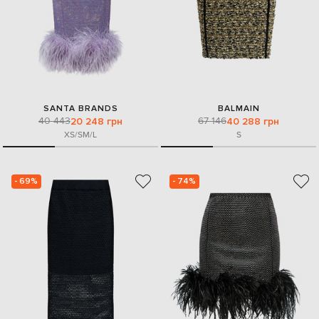
SANTA BRANDS
BALMAIN
40 443
67 146
20 248 грн
40 288 грн
XS/S
M/L
S
- 69%
- 74%