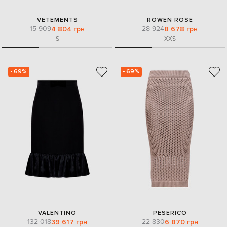
VETEMENTS
ROWEN ROSE
15 909
28 924
4 804 грн
8 678 грн
S
XXS
- 69%
- 69%
VALENTINO
PESERICO
132 018
22 830
39 617 грн
6 870 грн