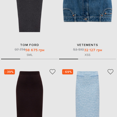
TOM FORD
VETEMENTS
97 774
53 510
58 675 грн
32 127 грн
S
M
L
XS
S
- 39%
- 69%