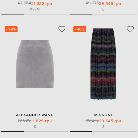
42 664
49 275
21 332 грн
29 545 грн
XS
S
M
L
- 39%
- 40%
ALEXANDER WANG
MISSONI
19 680
49 275
11 829 грн
29 545 грн
S
S