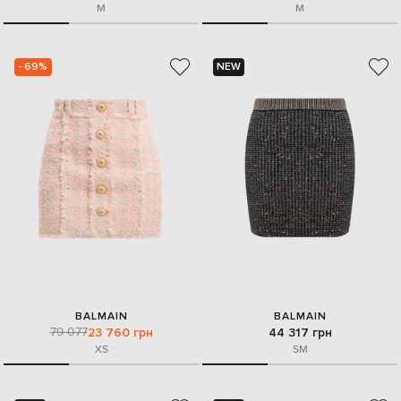
M
M
- 69%
NEW
BALMAIN
BALMAIN
79 077
23 760 грн
44 317 грн
XS
S
M