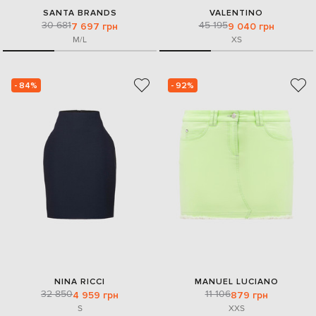
SANTA BRANDS
VALENTINO
30 681
45 195
7 697 грн
9 040 грн
M/L
XS
- 84%
- 92%
NINA RICCI
MANUEL LUCIANO
32 850
11 106
4 959 грн
879 грн
S
XXS