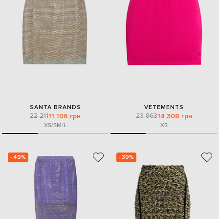
SANTA BRANDS
VETEMENTS
22 211
23 863
11 106 грн
14 308 грн
XS/S
M/L
XS
- 49%
- 39%