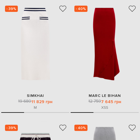
- 39%
- 40%
SIMKHAI
MARC LE BIHAN
19 680
12 759
11 829 грн
7 645 грн
M
XS
S
- 39%
- 40%