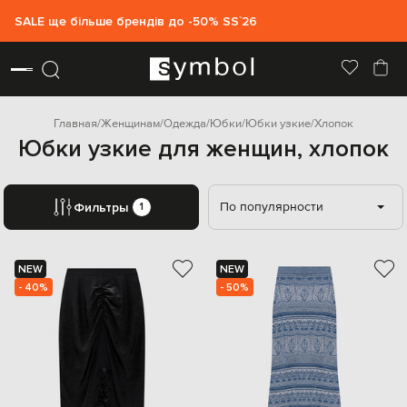
SALE ще більше брендів до -50% SS`26
Главная
Женщинам
Одежда
Юбки
Юбки узкие
Хлопок
Юбки узкие для женщин, хлопок
По популярности
Фильтры
1
NEW
NEW
- 40%
- 50%