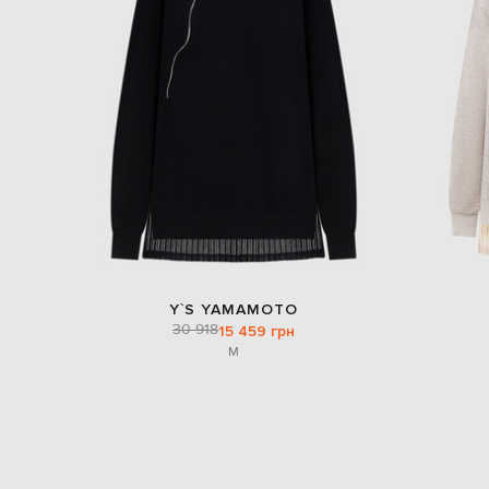
Y`S YAMAMOTO
30 918
15 459 грн
M