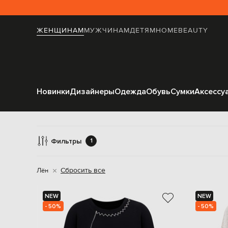
ЖЕНЩИНАМ
МУЖЧИНАМ
ДЕТЯМ
HOME
BEAUTY
Новинки
Дизайнеры
Одежда
Обувь
Сумки
Аксессу
Фильтры
1
Сбросить все
Лён
NEW
NEW
- 50%
- 50%