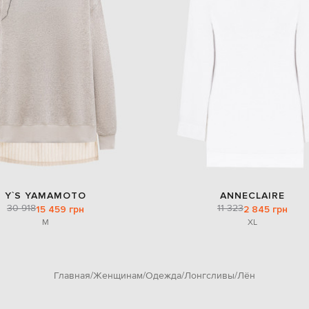
Y`S YAMAMOTO
ANNECLAIRE
30 918
11 323
15 459 грн
2 845 грн
M
XL
Главная
Женщинам
Одежда
Лонгсливы
Лён