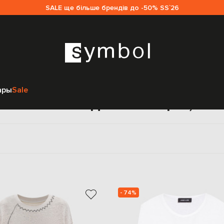
SALE ще більше брендів до -50% SS`26
Главная
Женщинам
Одежда
Лонгсливы
Лён
ары
Sale
Лонгсливы для женщин, лё
- 74%