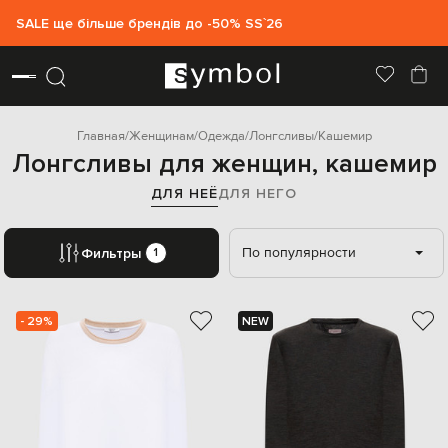
SALE ще більше брендів до -50% SS`26
Главная
Женщинам
Одежда
Лонгсливы
Кашемир
Лонгсливы для женщин, кашемир
ДЛЯ НЕЁ
ДЛЯ НЕГО
По популярности
Фильтры
1
- 29%
NEW