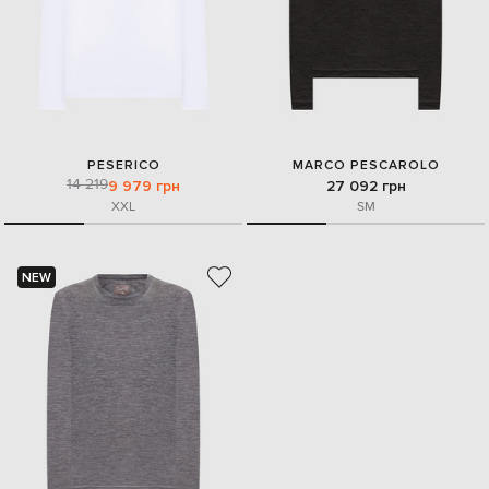
PESERICO
MARCO PESCAROLO
14 219
9 979 грн
27 092 грн
XXL
S
M
NEW