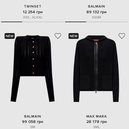
TWINSET
BALMAIN
12 254 грн
89 132 грн
XS
S
...
XL
XXL
XS
S
M
NEW
NEW
BALMAIN
MAX MARA
99 058 грн
28 178 грн
S
M
S
M
L