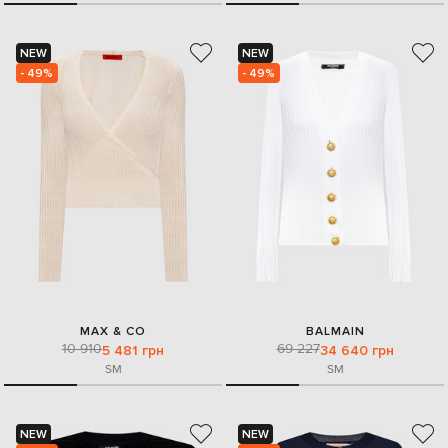
NEW
NEW
- 49%
- 49%
MAX & CO
BALMAIN
10 910
69 227
5 481 грн
34 640 грн
S
M
S
M
NEW
NEW