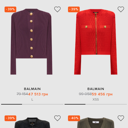
- 39%
- 39%
BALMAIN
BALMAIN
79 154
99 058
47 513 грн
59 456 грн
L
XS
S
- 39%
- 40%