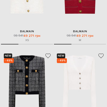
BALMAIN
BALMAIN
98 541
98 541
49 271 грн
49 271 грн
XS
M
NEW
NEW
- 49%
- 49%