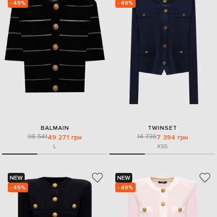
- 49%
- 49%
BALMAIN
TWINSET
98 541
14 736
49 271 грн
7 394 грн
L
XS
S
NEW
NEW
- 49%
- 49%