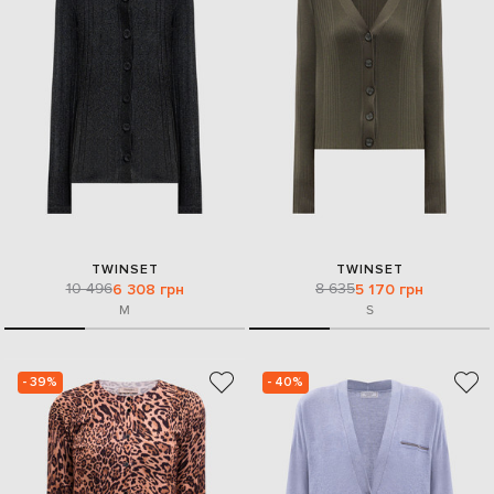
TWINSET
TWINSET
10 496
8 635
6 308 грн
5 170 грн
M
S
- 39%
- 40%