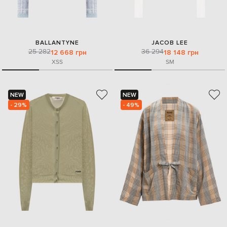
BALLANTYNE
JACOB LEE
25 282
36 294
12 668 грн
18 148 грн
XS
S
S
M
NEW
NEW
- 29%
- 49%