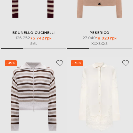
BRUNELLO CUCINELLI
PESERICO
126 252
27 040
75 742 грн
18 923 грн
S
M
L
XXXS
XXS
- 39%
- 70%