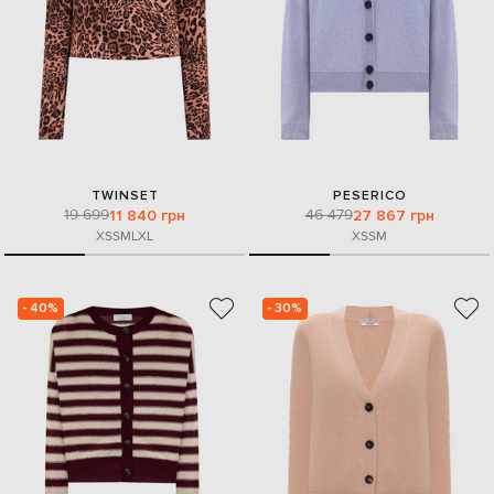
TWINSET
PESERICO
19 699
46 479
11 840 грн
27 867 грн
XS
S
M
L
XL
XS
S
M
- 40%
- 30%