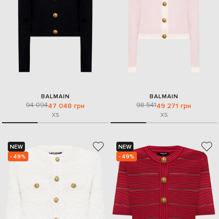
BALMAIN
BALMAIN
94 094
98 541
47 048 грн
49 271 грн
XS
XS
NEW
NEW
- 49%
- 49%