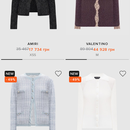
AMIRI
VALENTINO
35 467
89 804
17 734 грн
44 928 грн
XS
S
M
NEW
NEW
- 49%
- 49%