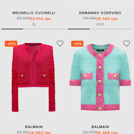
BRUNELLO CUCINELLI
ERMANNO SCERVINO
89 339
131 164
53 614 грн
39 345 грн
S
L
XS/S
- 69%
- 39%
BALMAIN
BALMAIN
82 152
92 079
24 662 грн
55 268 грн