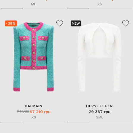
M
L
XS
- 39%
NEW
BALMAIN
HERVE LEGER
111 983
67 210 грн
29 367 грн
XS
S
M
L