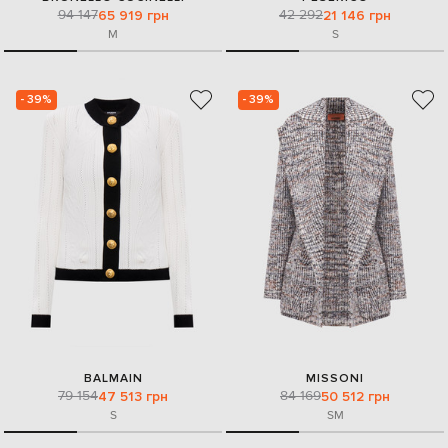
94 147
42 292
65 919 грн
21 146 грн
M
S
- 39%
- 39%
BALMAIN
MISSONI
79 154
84 169
47 513 грн
50 512 грн
S
S
M