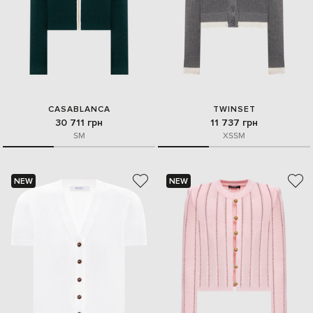
CASABLANCA
TWINSET
30 711 грн
11 737 грн
S
M
XS
S
M
NEW
NEW