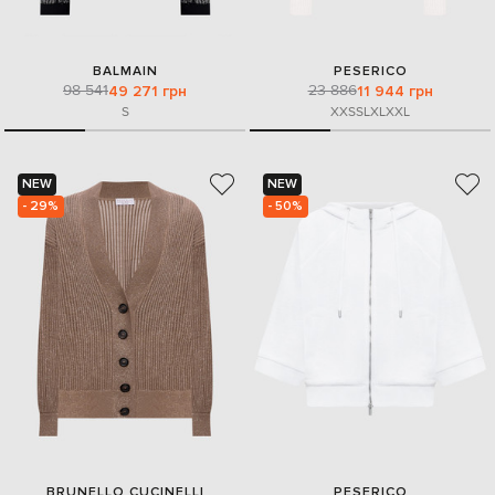
BALMAIN
PESERICO
98 541
23 886
49 271 грн
11 944 грн
S
XXS
S
L
XL
XXL
NEW
NEW
- 29%
- 50%
BRUNELLO CUCINELLI
PESERICO