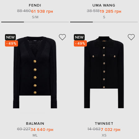
FENDI
UMA WANG
88 460
38 518
61 938 грн
19 285 грн
S/M
S
NEW
NEW
- 49%
- 49%
BALMAIN
TWINSET
69 227
14 063
34 640 грн
7 032 грн
M
L
XS