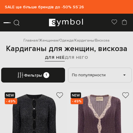
SALE ще більше брендів до -50% SS`26
Главная
Женщинам
Одежда
Кардиганы
Вискоза
Кардиганы для женщин, вискоза
ДЛЯ НЕЁ
ДЛЯ НЕГО
По популярности
Фильтры
1
NEW
NEW
- 49%
- 49%