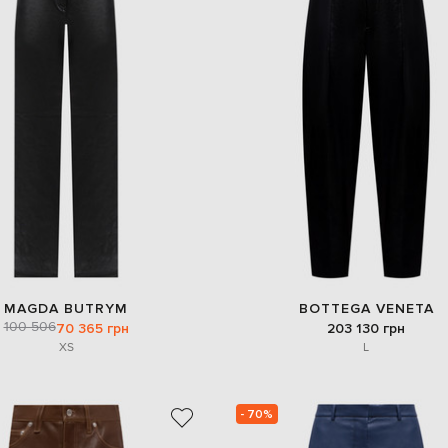
MAGDA BUTRYM
BOTTEGA VENETA
100 506
70 365 грн
203 130 грн
XS
L
- 70%