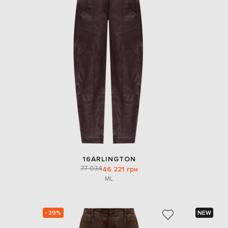
16ARLINGTON
77 034
46 221 грн
M
L
- 39%
NEW