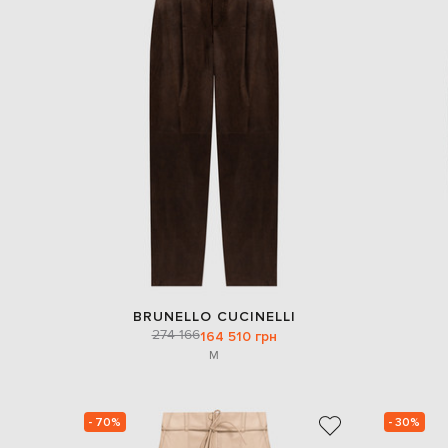
BRUNELLO CUCINELLI
274 166
164 510 грн
M
- 70%
- 30%