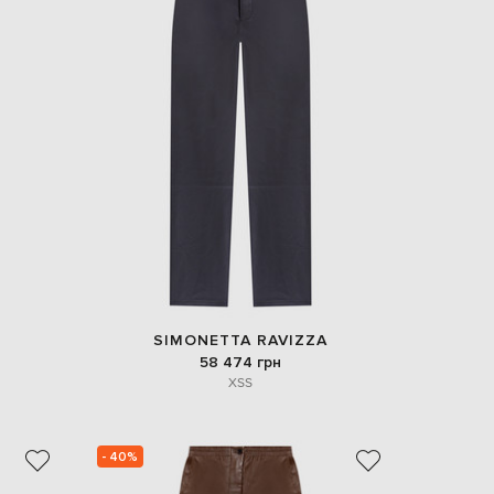
EUR
Denmark
€
EUR
Estonia
€
EUR
Finland
€
EUR
France
€
EUR
Germany
€
SIMONETTA RAVIZZA
EUR
58 474 грн
Greece
XS
S
€
EUR
Hungary
€
- 40%
EUR