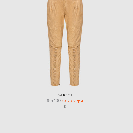
GUCCI
155 100
38 776 грн
S