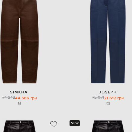
SIMKHAI
JOSEPH
74 242
72 071
44 566 грн
21 612 грн
M
XS
NEW