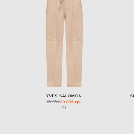
YVES SALOMON
S
69 486
20 836 грн
XS