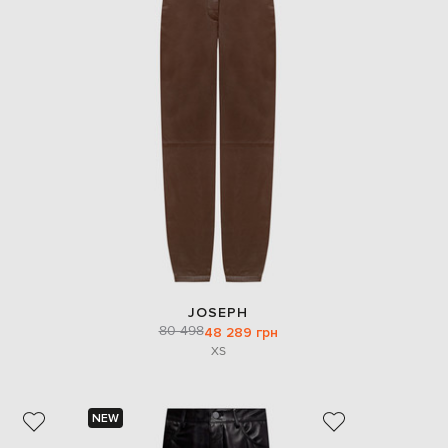
Italy
€
EUR
Latvia
€
EUR
Lithuania
€
EUR
Luxembourg
€
EUR
Netherlands
€
PLN
Poland
JOSEPH
zł
80 498
48 289 грн
EUR
XS
Portugal
€
EUR
NEW
Romania
€