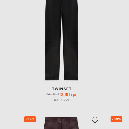
TWINSET
24 300
12 151 грн
XXS
XS
S
M
- 39%
- 39%