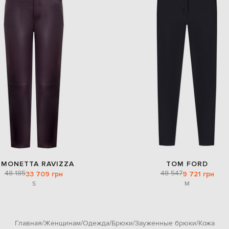
IMONETTA RAVIZZA
TOM FORD
48 185
48 547
33 709 грн
9 721 грн
S
M
Главная
Женщинам
Одежда
Брюки
Зауженные брюки
Кожа