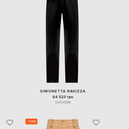
EUR
Slovakia
€
EUR
Slovenia
€
EUR
Spain
€
EUR
Sweden
€
UAH
Ukraine
₴
EUR
SIMONETTA RAVIZZA
Other
64 523 грн
€
XXS
XS
S
M
- 74%