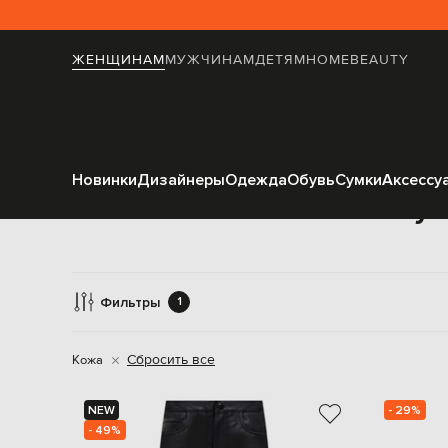
ЖЕНЩИНАМ
МУЖЧИНАМ
ДЕТЯМ
HOME
BEAUTY
Новинки
Дизайнеры
Одежда
Обувь
Сумки
Аксессу
Зау
Фильтры
1
Сбросить все
Кожа
NEW
- 29%
- 49%