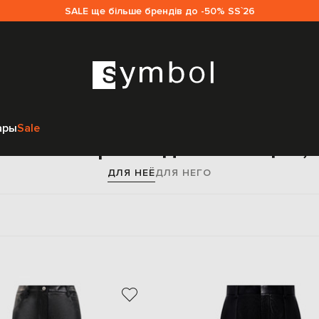
SALE ще більше брендів до -50% SS`26
Главная
Женщинам
Одежда
Брюки
Зауженные брюки
Кожа
ары
Sale
женные брюки для женщин, 
ДЛЯ НЕЁ
ДЛЯ НЕГО