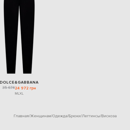
DOLCE&GABBANA
35 674
24 972 грн
M
L
XL
Главная
Женщинам
Одежда
Брюки
Леггинсы
Вискоза