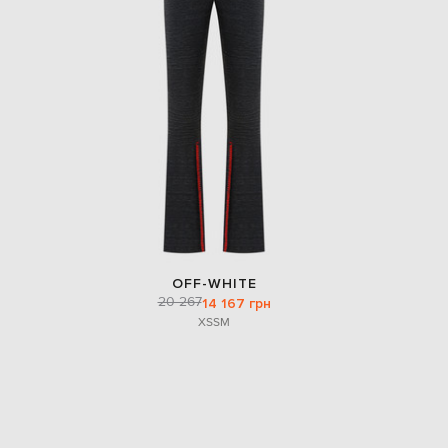
OFF-WHITE
20 267
14 167 грн
XS
S
M