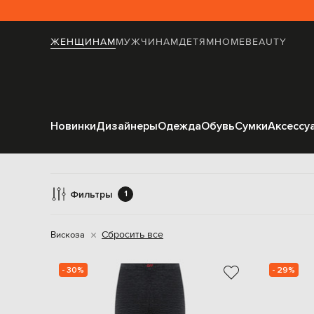
ЖЕНЩИНАМ
МУЖЧИНАМ
ДЕТЯМ
HOME
BEAUTY
Новинки
Дизайнеры
Одежда
Обувь
Сумки
Аксессу
Л
Фильтры
1
Сбросить все
Вискоза
- 30%
- 29%