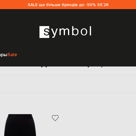
SALE ще більше брендів до -50% SS`26
Главная
Женщинам
Одежда
Брюки
Леггинсы
Вискоза
ары
Sale
еггинсы для женщин, виско