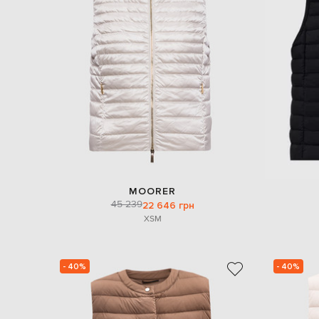
MOORER
45 239
22 646 грн
XS
M
- 40%
- 40%