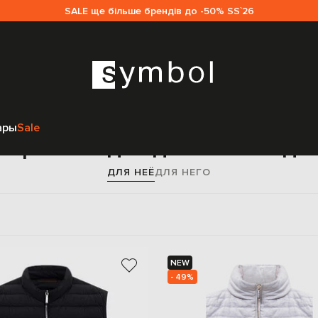
SALE ще більше брендів до -50% SS`26
Главная
Женщинам
MooRER
Одежда
Жилеты
ары
Sale
верхняя одежда MooRER дл
ДЛЯ НЕЁ
ДЛЯ НЕГО
NEW
- 49%