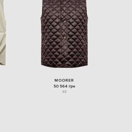
Italy
€
EUR
Latvia
€
EUR
Lithuania
€
EUR
Luxembourg
€
EUR
Netherlands
€
MOORER
PLN
50 564 грн
Poland
XS
zł
EUR
Portugal
€
EUR
Romania
€