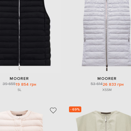
MOORER
MOORER
39 655
53 614
19 854 грн
26 833 грн
S
L
XS
S
M
- 69%