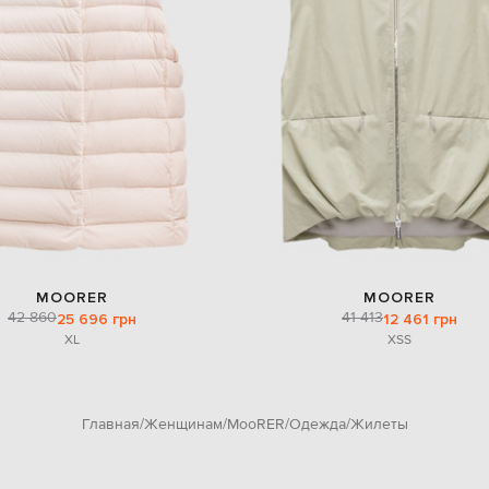
MOORER
MOORER
42 860
41 413
25 696 грн
12 461 грн
XL
XS
S
Главная
Женщинам
MooRER
Одежда
Жилеты