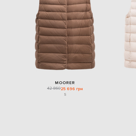
MOORER
42 860
25 696 грн
S