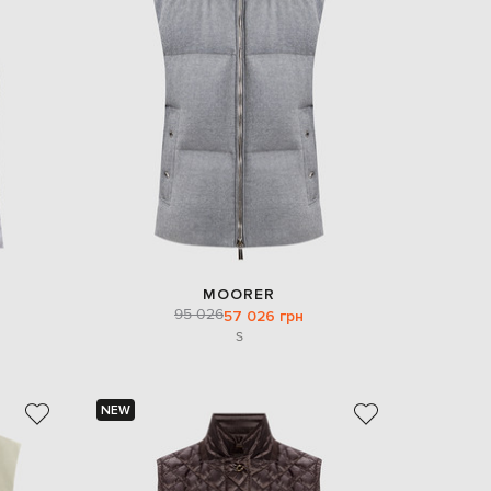
EUR
Denmark
€
EUR
Estonia
€
EUR
Finland
€
EUR
France
€
EUR
MOORER
Germany
95 026
57 026 грн
€
S
EUR
Greece
€
NEW
EUR
Hungary
€
EUR