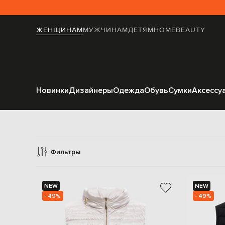
ЖЕНЩИНАМ
МУЖЧИНАМ
ДЕТЯМ
HOME
BEAUTY
Новинки
Дизайнеры
Одежда
Обувь
Сумки
Аксессу
Жилеты 
Фильтры
NEW
NEW
- 49%
- 49%