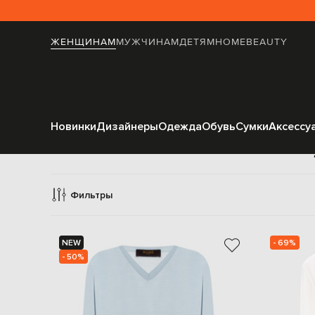
ЖЕНЩИНАМ
МУЖЧИНАМ
ДЕТЯМ
HOME
BEAUTY
Новинки
Дизайнеры
Одежда
Обувь
Сумки
Аксессу
П
Фильтры
NEW
- 69%
- 50%