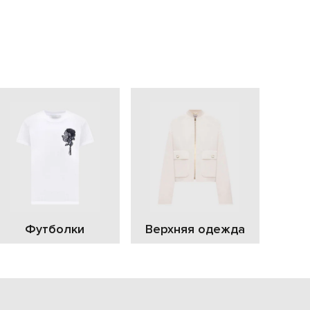
EUR
Slovakia
€
EUR
Slovenia
€
EUR
Spain
€
EUR
Sweden
€
UAH
Ukraine
₴
EUR
Other
Футболки
Верхняя одежда
€