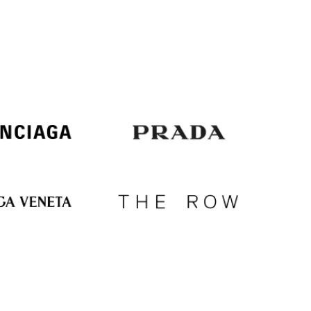
Italy
€
EUR
Latvia
€
EUR
Lithuania
€
EUR
Luxembourg
€
EUR
Netherlands
€
PLN
Poland
zł
EUR
Portugal
€
EUR
Romania
€