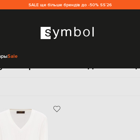
SALE ще більше брендів до -50% SS`26
Главная
Женщинам
MooRER
Одежда
Пуловеры
ары
Sale
уловеры MooRER для женщ