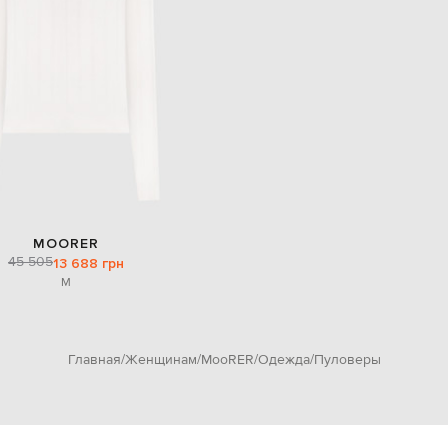
MOORER
45 505
13 688 грн
M
Главная
Женщинам
MooRER
Одежда
Пуловеры