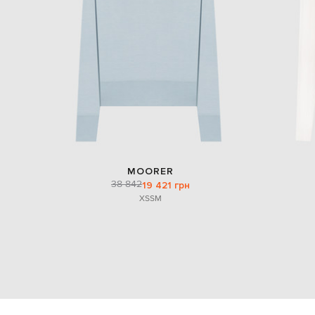
MOORER
38 842
19 421 грн
XS
S
M