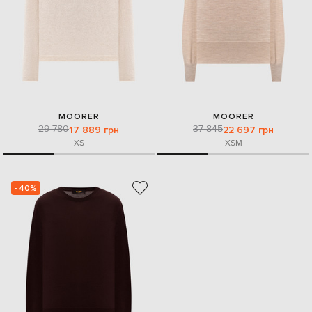
MOORER
MOORER
29 780
37 845
17 889 грн
22 697 грн
XS
XS
M
- 40%