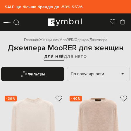
SALE ще більше брендів до -50% SS`26
Главная
Женщинам
MooRER
Одежда
Джемпера
Джемпера MooRER для женщин
ДЛЯ НЕЁ
ДЛЯ НЕГО
По популярности
Фильтры
- 39%
- 40%