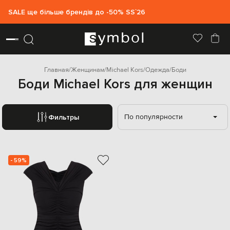
SALE ще більше брендів до -50% SS`26
Главная
Женщинам
Michael Kors
Одежда
Боди
Боди Michael Kors для женщин
По популярности
Фильтры
- 59%