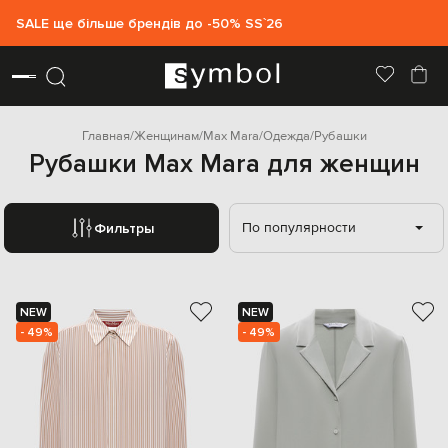
SALE ще більше брендів до -50% SS`26
Главная
Женщинам
Max Mara
Одежда
Рубашки
Рубашки Max Mara для женщин
По популярности
Фильтры
NEW
NEW
- 49%
- 49%