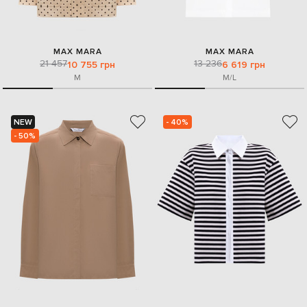
MAX MARA
MAX MARA
21 457
13 236
10 755 грн
6 619 грн
M
M/L
NEW
- 40%
- 50%