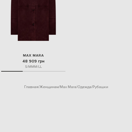
MAX MARA
48 909 грн
S/M
M
M/L
L
Главная
Женщинам
Max Mara
Одежда
Рубашки