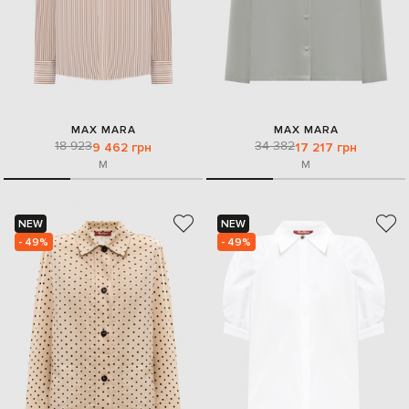
MAX MARA
MAX MARA
18 923
34 382
9 462 грн
17 217 грн
M
M
NEW
NEW
- 49%
- 49%