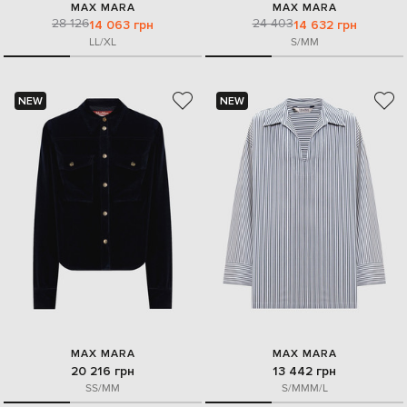
MAX MARA
MAX MARA
28 126
24 403
14 063 грн
14 632 грн
L
L/XL
S/M
M
NEW
NEW
MAX MARA
MAX MARA
20 216 грн
13 442 грн
S
S/M
M
S/M
M
M/L