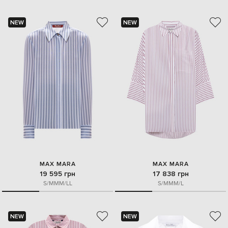
NEW
NEW
MAX MARA
MAX MARA
19 595 грн
17 838 грн
S/M
M
M/L
L
S/M
M
M/L
NEW
NEW