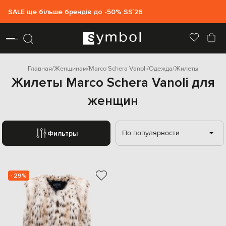
SALE ще більше брендів до -50% SS`26
Главная
Женщинам
Marco Schera Vanoli
Одежда
Жилеты
Жилеты Marco Schera Vanoli для
женщин
По популярности
Фильтры
- 29%