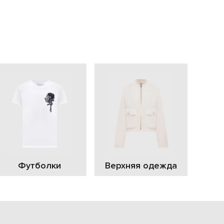
EUR
Slovakia
€
EUR
Slovenia
€
EUR
Spain
€
EUR
Sweden
€
UAH
Ukraine
₴
EUR
Other
Футболки
Верхняя одежда
€