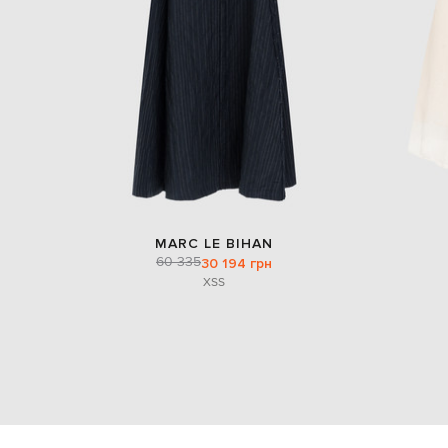
MARC LE BIHAN
60 335
30 194 грн
XS
S