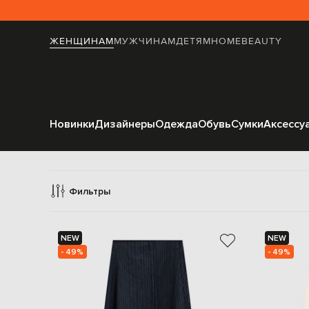
ЖЕНЩИНАМ
МУЖЧИНАМ
ДЕТЯМ
HOME
BEAUTY
Новинки
Дизайнеры
Одежда
Обувь
Сумки
Аксессу
Юбки 
Фильтры
NEW
NEW
- 49%
- 49%