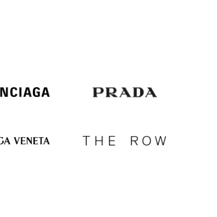
Italy
€
EUR
Latvia
€
EUR
Lithuania
€
EUR
Luxembourg
€
EUR
Netherlands
€
PLN
Poland
zł
EUR
Portugal
€
EUR
Romania
€