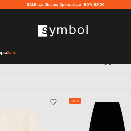
SALE ще більше брендів до -50% SS`26
Главная
Женщинам
Marc Le Bihan
Одежда
Юбки
ары
Sale
пышные Marc Le Bihan для 
- 39%