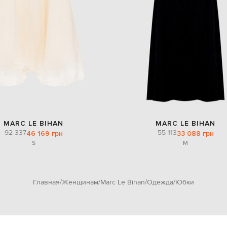
MARC LE BIHAN
MARC LE BIHAN
92 337
55 113
46 169 грн
33 088 грн
S
M
Главная
Женщинам
Marc Le Bihan
Одежда
Юбки