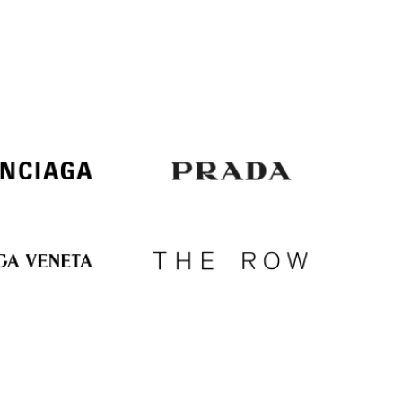
Italy
€
EUR
Latvia
€
EUR
Lithuania
€
EUR
Luxembourg
€
EUR
Netherlands
€
PLN
Poland
zł
EUR
Portugal
€
EUR
Romania
€