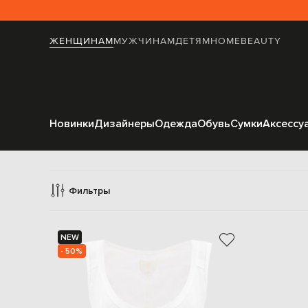
ЖЕНЩИНАМ
МУЖЧИНАМ
ДЕТЯМ
HOME
BEAUTY
Новинки
Дизайнеры
Одежда
Обувь
Сумки
Аксессу
Ма
Фильтры
NEW
- 50%