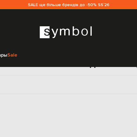
SALE ще більше брендів до -50% SS`26
Главная
Женщинам
Marc Le Bihan
Одежда
Майки
ары
Sale
йки Marc Le Bihan для жен