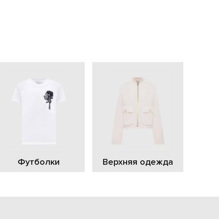
EUR
Slovakia
€
EUR
Slovenia
€
EUR
Spain
€
EUR
Sweden
€
UAH
Ukraine
₴
EUR
Other
Футболки
Верхняя одежда
€