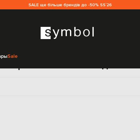
SALE ще більше брендів до -50% SS`26
Главная
Женщинам
Marc Le Bihan
Одежда
Джемпера
ары
Sale
пера Marc Le Bihan для ж