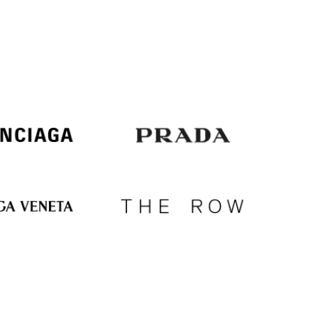
Italy
€
EUR
Latvia
€
EUR
Lithuania
€
EUR
Luxembourg
€
EUR
Netherlands
€
PLN
Poland
zł
EUR
Portugal
€
EUR
Romania
€