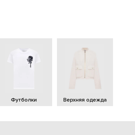
EUR
Slovakia
€
EUR
Slovenia
€
EUR
Spain
€
EUR
Sweden
€
UAH
Ukraine
₴
EUR
Other
Футболки
Верхняя одежда
€