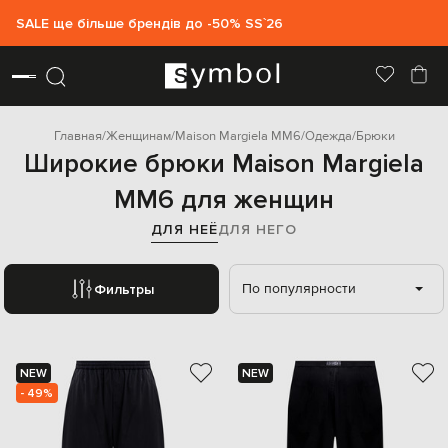
SALE ще більше брендів до -50% SS`26
Главная
Женщинам
Maison Margiela MM6
Одежда
Брюки
Широкие брюки Maison Margiela
MM6 для женщин
ДЛЯ НЕЁ
ДЛЯ НЕГО
По популярности
Фильтры
NEW
NEW
- 49%