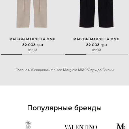
MAISON MARGIELA MM6
MAISON MARGIELA MM6
32 003 грн
32 003 грн
XS
S
M
XS
S
M
Главная
Женщинам
Maison Margiela MM6
Одежда
Брюки
Популярные бренды