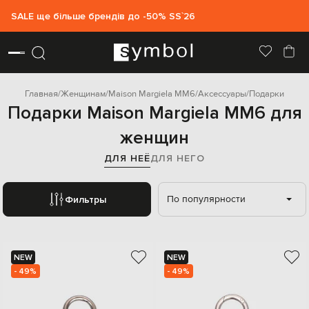
SALE ще більше брендів до -50% SS`26
Главная
Женщинам
Maison Margiela MM6
Аксессуары
Подарки
Подарки Maison Margiela MM6 для
женщин
ДЛЯ НЕЁ
ДЛЯ НЕГО
По популярности
Фильтры
NEW
NEW
- 49%
- 49%