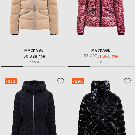
MACKAGE
MACKAGE
53 097
50 928 грн
31 869 грн
XS
S
M
S
- 39%
- 29%