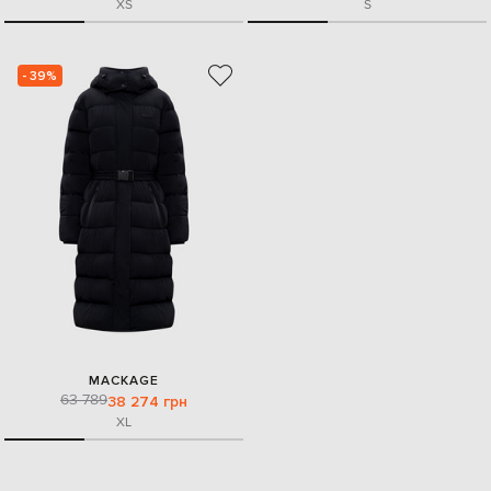
XS
S
- 39%
MACKAGE
63 789
38 274 грн
XL