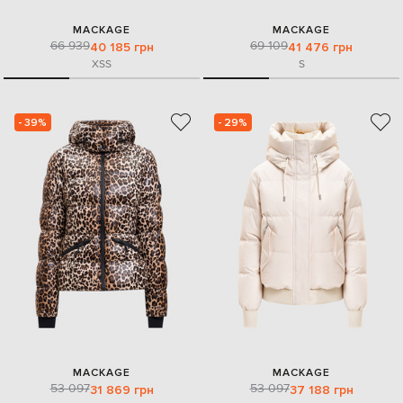
MACKAGE
MACKAGE
66 939
69 109
40 185 грн
41 476 грн
XS
S
S
- 39%
- 29%
MACKAGE
MACKAGE
53 097
53 097
31 869 грн
37 188 грн