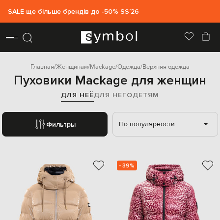
SALE ще більше брендів до -50% SS`26
Главная
Женщинам
Mackage
Одежда
Верхняя одежда
Пуховики Mackage для женщин
ДЛЯ НЕЁ
ДЛЯ НЕГО
ДЕТЯМ
По популярности
Фильтры
- 39%