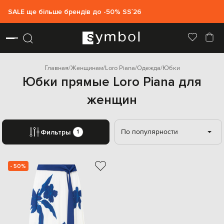
SALE ще більше брендів до -50% SS`26
Главная
Женщинам
Loro Piana
Одежда
Юбки
Юбки прямые Loro Piana для
женщин
По популярности
Фильтры
1
- 50%