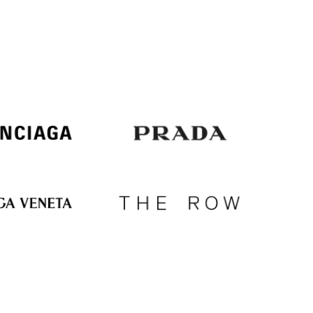
Italy
€
EUR
Latvia
€
EUR
Lithuania
€
EUR
Luxembourg
€
EUR
Netherlands
€
PLN
Poland
zł
EUR
Portugal
€
EUR
Romania
€