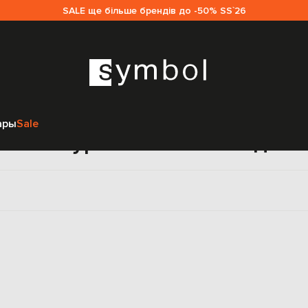
SALE ще більше брендів до -50% SS`26
Главная
Женщинам
Loro Piana
Одежда
Спортивная одежда
ары
Sale
вные куртки Loro Piana для