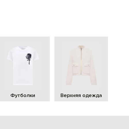
EUR
Slovakia
€
EUR
Slovenia
€
EUR
Spain
€
EUR
Sweden
€
UAH
Ukraine
₴
EUR
Other
Футболки
Верхняя одежда
€