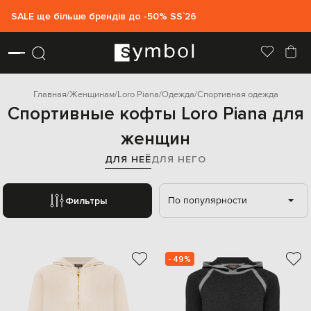
SALE ще більше брендів до -50% SS`26
Главная
Женщинам
Loro Piana
Одежда
Спортивная одежда
Спортивные кофты Loro Piana для
женщин
ДЛЯ НЕЁ
ДЛЯ НЕГО
По популярности
Фильтры
- 49%