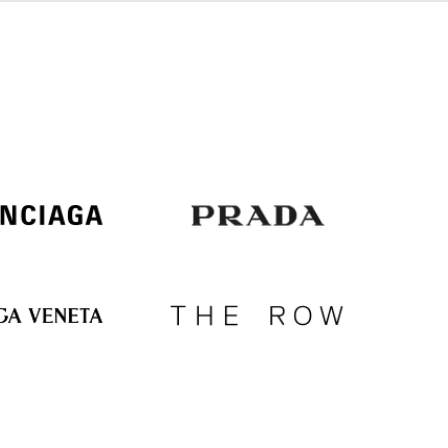
Italy
€
EUR
Latvia
€
EUR
Lithuania
€
EUR
Luxembourg
€
EUR
Netherlands
€
PLN
Poland
zł
EUR
Portugal
€
EUR
Romania
€