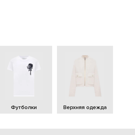
EUR
Slovakia
€
EUR
Slovenia
€
EUR
Spain
€
EUR
Sweden
€
UAH
Ukraine
₴
EUR
Other
€
Футболки
Верхняя одежда