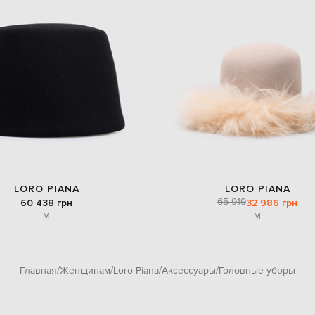
LORO PIANA
LORO PIANA
65 919
60 438 грн
32 986 грн
M
M
Главная
Женщинам
Loro Piana
Аксессуары
Головные уборы