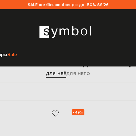
SALE ще більше брендів до -50% SS`26
Главная
Женщинам
Loro Piana
Аксессуары
Головные уборы
ары
Sale
ляпы Loro Piana для женщ
ДЛЯ НЕЁ
ДЛЯ НЕГО
- 49%