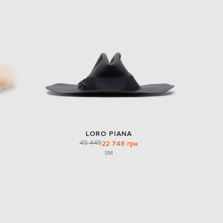
EUR
Denmark
€
EUR
Estonia
€
EUR
Finland
€
EUR
France
€
EUR
LORO PIANA
Germany
45 445
22 748 грн
€
S
M
EUR
Greece
€
EUR
Hungary
€
EUR