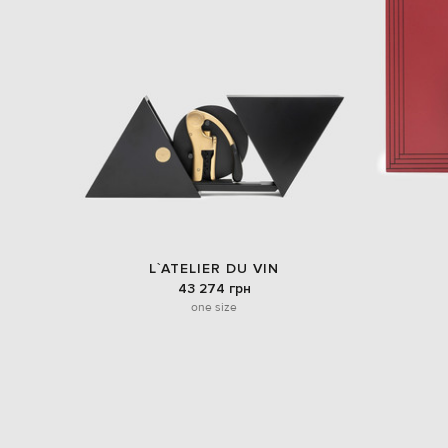
L`ATELIER DU VIN
43 274 грн
one size