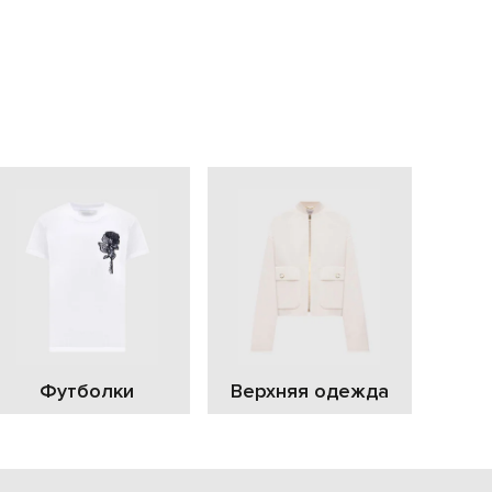
EUR
Slovakia
€
EUR
Slovenia
€
EUR
Spain
€
EUR
Sweden
€
UAH
Ukraine
₴
EUR
Other
€
Футболки
Верхняя одежда