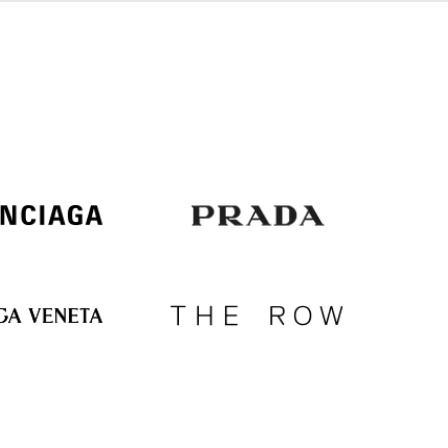
Italy
€
EUR
Latvia
€
EUR
Lithuania
€
EUR
Luxembourg
€
EUR
Netherlands
€
PLN
Poland
zł
EUR
Portugal
€
EUR
Romania
€