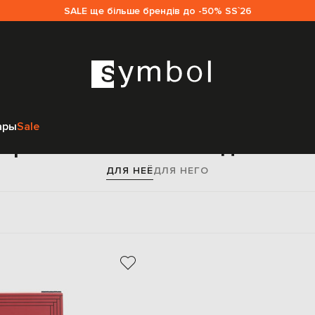
SALE ще більше брендів до -50% SS`26
Главная
Женщинам
L`atelier du vin
Аксессуары
Подарки
ары
Sale
арки L`atelier du vin для же
ДЛЯ НЕЁ
ДЛЯ НЕГО