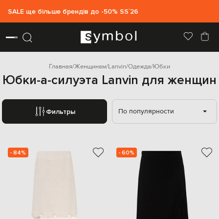
SALE ще більше брендів до -50% SS`26
Главная
Женщинам
Lanvin
Одежда
Юбки
Юбки-а-силуэта Lanvin для женщин
По популярности
Фильтры
- 84%
- 60%