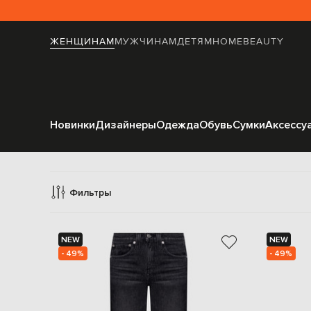
ЖЕНЩИНАМ
МУЖЧИНАМ
ДЕТЯМ
HOME
BEAUTY
Новинки
Дизайнеры
Одежда
Обувь
Сумки
Аксессу
Фильтры
NEW
NEW
- 49%
- 49%