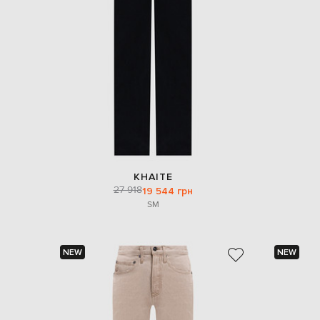
KHAITE
27 918
19 544 грн
S
M
NEW
NEW