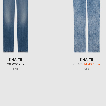
KHAITE
KHAITE
20 680
36 036 грн
14 476 грн
S
M
L
XS
S