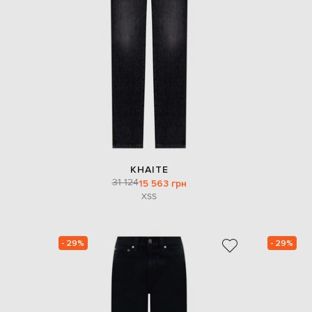
KHAITE
31 124
15 563 грн
XS
S
- 29%
- 29%