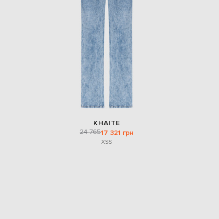
EUR
Slovakia
€
EUR
Slovenia
€
EUR
Spain
€
EUR
Sweden
€
KHAITE
UAH
Ukraine
24 765
17 321 грн
₴
XS
S
EUR
Other
€