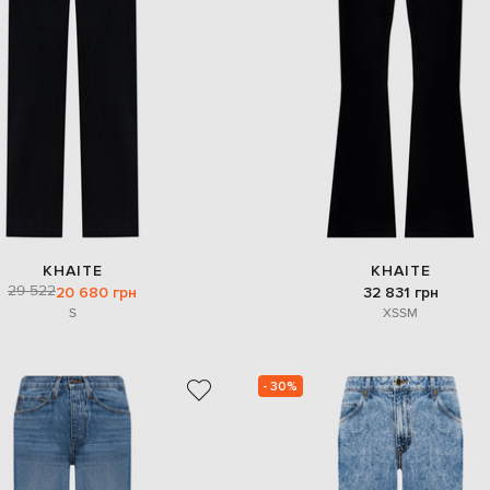
KHAITE
KHAITE
29 522
20 680 грн
32 831 грн
S
XS
S
M
- 30%