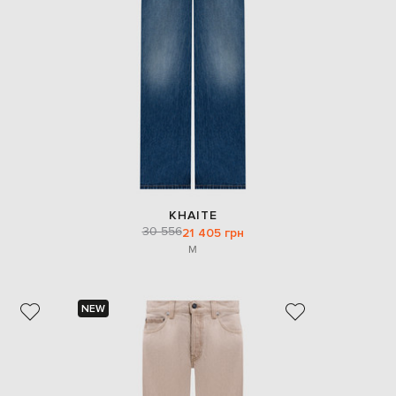
EUR
Denmark
€
EUR
Estonia
€
EUR
Finland
€
EUR
France
€
KHAITE
30 556
21 405 грн
EUR
Germany
M
€
EUR
Greece
€
NEW
EUR
Hungary
€
EUR