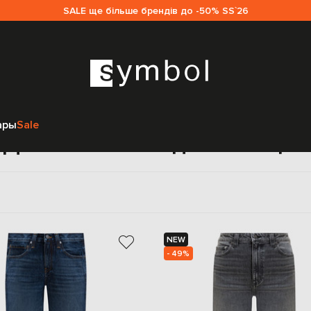
SALE ще більше брендів до -50% SS`26
Главная
Женщинам
Khaite
Одежда
Джинсы
ары
Sale
Джинсы Khaite для женщин
NEW
- 49%