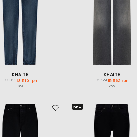
KHAITE
KHAITE
37 018
31 124
18 510 грн
15 563 грн
S
M
XS
S
NEW