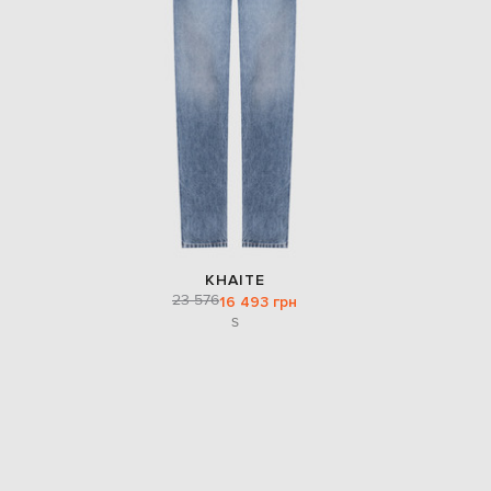
KHAITE
23 576
16 493 грн
S