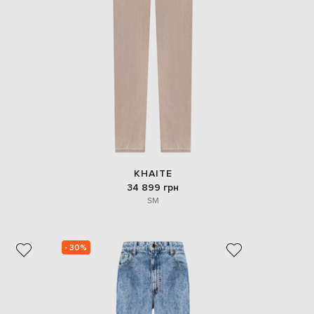
Italy
€
EUR
Latvia
€
EUR
Lithuania
€
EUR
Luxembourg
€
EUR
Netherlands
KHAITE
€
34 899 грн
S
M
PLN
Poland
zł
EUR
- 30%
Portugal
€
EUR
Romania
€