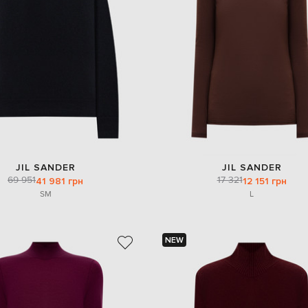
JIL SANDER
JIL SANDER
69 951
17 321
41 981 грн
12 151 грн
S
M
L
NEW