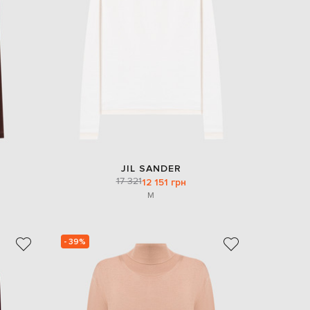
EUR
Denmark
€
EUR
Estonia
€
EUR
Finland
€
EUR
France
€
JIL SANDER
17 321
12 151 грн
EUR
Germany
M
€
EUR
Greece
€
- 39%
EUR
Hungary
€
EUR