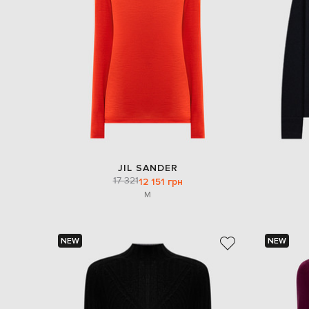
JIL SANDER
17 321
12 151 грн
M
NEW
NEW