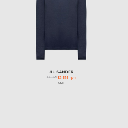
JIL SANDER
17 321
12 151 грн
S
M
L