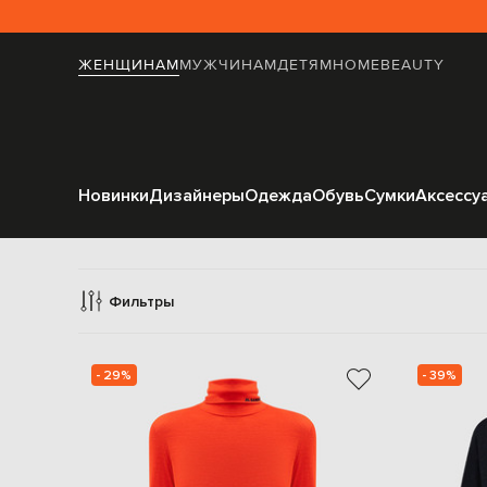
ЖЕНЩИНАМ
МУЖЧИНАМ
ДЕТЯМ
HOME
BEAUTY
Новинки
Дизайнеры
Одежда
Обувь
Сумки
Аксессу
Г
Фильтры
- 29%
- 39%