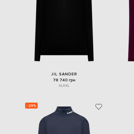
JIL SANDER
78 740 грн
XL
XXL
- 29%