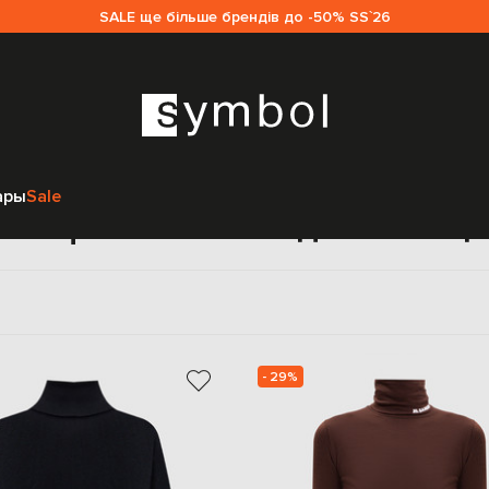
SALE ще більше брендів до -50% SS`26
Главная
Женщинам
Jil Sander
Одежда
Гольфы
ары
Sale
ольфы Jil Sander для женщ
- 29%