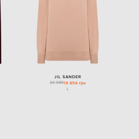
Italy
€
EUR
Latvia
€
EUR
Lithuania
€
EUR
Luxembourg
€
EUR
Netherlands
JIL SANDER
€
33 088
19 854 грн
L
PLN
Poland
zł
EUR
Portugal
€
EUR
Romania
€