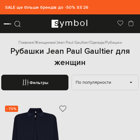
SALE ще більше брендів до -50% SS`26
Главная
Женщинам
Jean Paul Gaultier
Одежда
Рубашки
Рубашки Jean Paul Gaultier для
женщин
По популярности
Фильтры
- 70%