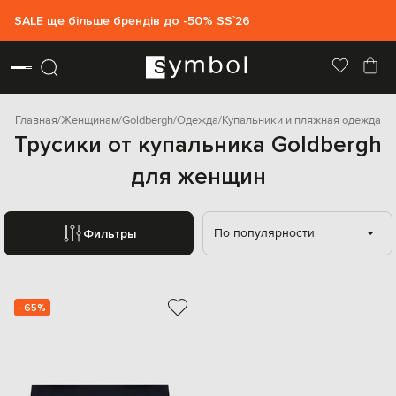
SALE ще більше брендів до -50% SS`26
Главная
Женщинам
Goldbergh
Одежда
Купальники и пляжная одежда
Трусики от купальника Goldbergh
для женщин
По популярности
Фильтры
- 65%