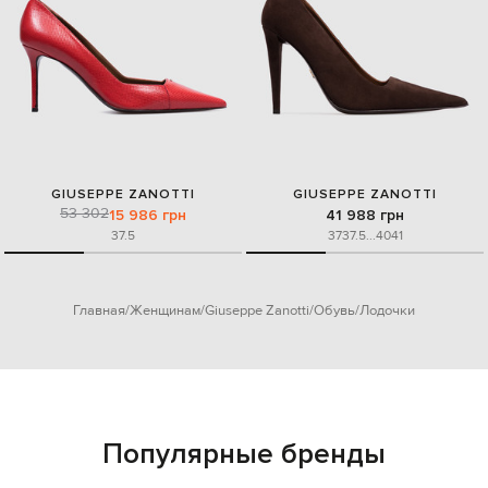
GIUSEPPE ZANOTTI
GIUSEPPE ZANOTTI
53 302
15 986 грн
41 988 грн
37.5
37
37.5
...
40
41
Главная
Женщинам
Giuseppe Zanotti
Обувь
Лодочки
Популярные бренды