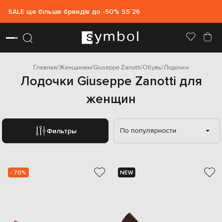
SALE ще більше брендів до -50% SS`26
Главная
Женщинам
Giuseppe Zanotti
Обувь
Лодочки
Лодочки Giuseppe Zanotti для
женщин
По популярности
Фильтры
- 70%
NEW