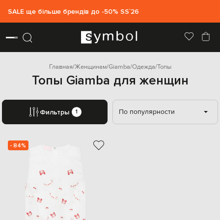
SALE ще більше брендів до -50% SS`26
Главная
Женщинам
Giamba
Одежда
Топы
Топы Giamba для женщин
По популярности
Фильтры
1
- 84%