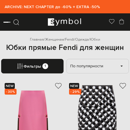
ARCHIVE: NEXT CHAPTER до -60% + EXTRA -50%
Главная
Женщинам
Fendi
Одежда
Юбки
Юбки прямые Fendi для женщин
По популярности
Фильтры
1
NEW
NEW
- 30%
- 29%