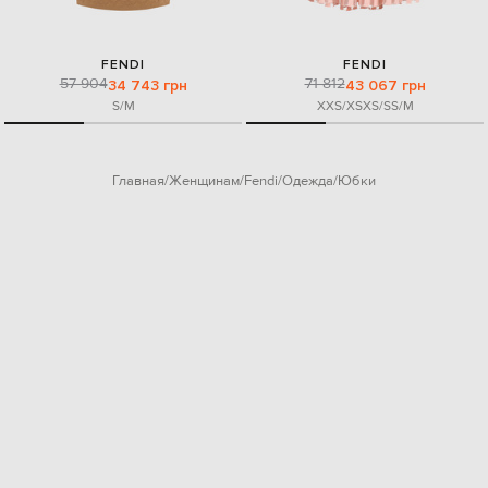
FENDI
FENDI
57 904
71 812
34 743 грн
43 067 грн
S/M
XXS/XS
XS/S
S/M
Главная
Женщинам
Fendi
Одежда
Юбки