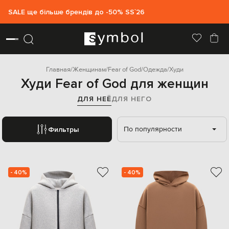
SALE ще більше брендів до -50% SS`26
Главная
Женщинам
Fear of God
Одежда
Худи
Худи Fear of God для женщин
ДЛЯ НЕЁ
ДЛЯ НЕГО
По популярности
Фильтры
- 40%
- 40%