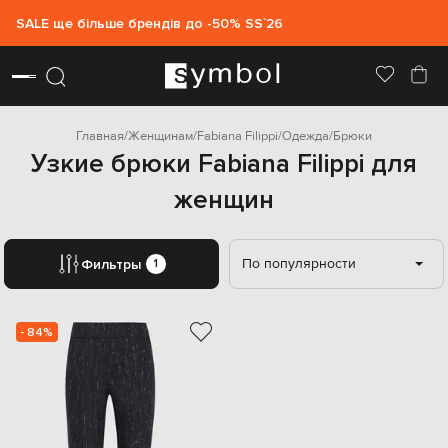
SALE ще більше брендів до -50% SS`26
Главная
Женщинам
Fabiana Filippi
Одежда
Брюки
Узкие брюки Fabiana Filippi для
женщин
По популярности
Фильтры
1
- 84%