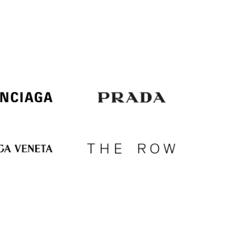
Italy
€
EUR
Latvia
€
EUR
Lithuania
€
EUR
Luxembourg
€
EUR
Netherlands
€
PLN
Poland
zł
EUR
Portugal
€
EUR
Romania
€