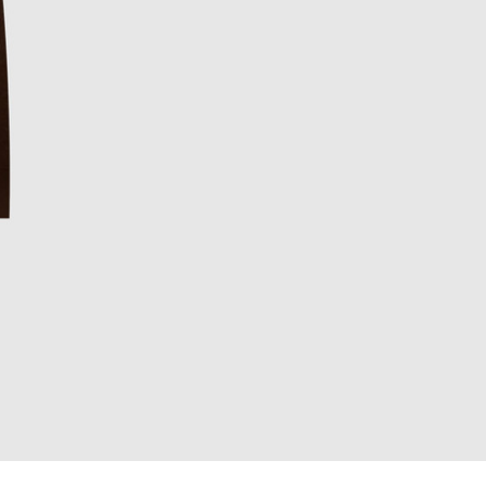
EUR
Denmark
€
EUR
Estonia
€
EUR
Finland
€
EUR
France
€
EUR
Germany
€
EUR
Greece
€
EUR
Hungary
€
EUR