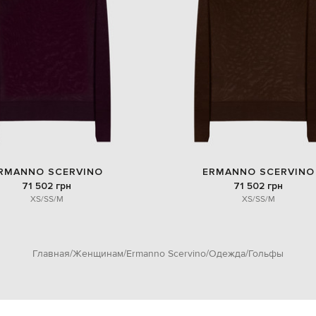
RMANNO SCERVINO
ERMANNO SCERVINO
71 502 грн
71 502 грн
XS/S
S/M
XS/S
S/M
Главная
Женщинам
Ermanno Scervino
Одежда
Гольфы