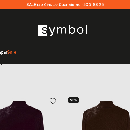
SALE ще більше брендів до -50% SS`26
Главная
Женщинам
Ermanno Scervino
Одежда
Гольфы
ары
Sale
фы Ermanno Scervino для ж
NEW