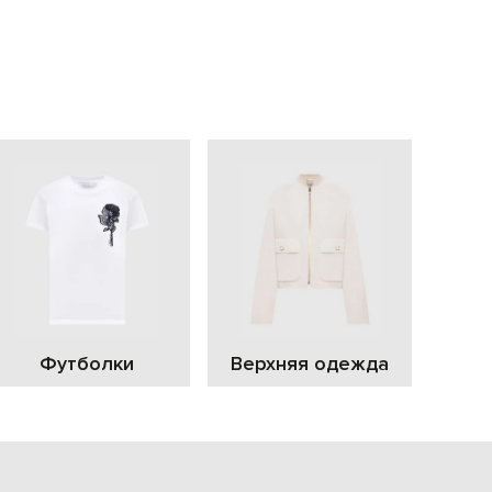
EUR
Slovakia
€
EUR
Slovenia
€
EUR
Spain
€
EUR
Sweden
€
UAH
Ukraine
₴
EUR
Other
Футболки
Верхняя одежда
€