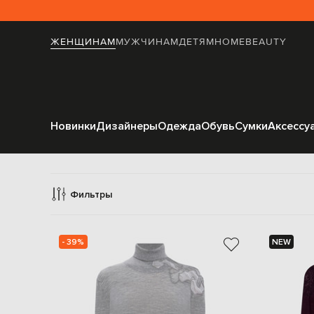
ЖЕНЩИНАМ
МУЖЧИНАМ
ДЕТЯМ
HOME
BEAUTY
Новинки
Дизайнеры
Одежда
Обувь
Сумки
Аксессу
Голь
Фильтры
- 39%
NEW