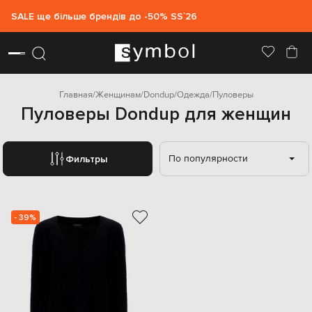
SALE ще більше брендів до -50% SS`26
Главная
Женщинам
Dondup
Одежда
Пуловеры
Пуловеры Dondup для женщин
По популярности
Фильтры
- 39%