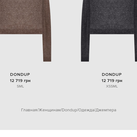
DONDUP
DONDUP
12 719 грн
12 719 грн
S
M
L
XS
S
M
L
Главная
Женщинам
Dondup
Одежда
Джемпера