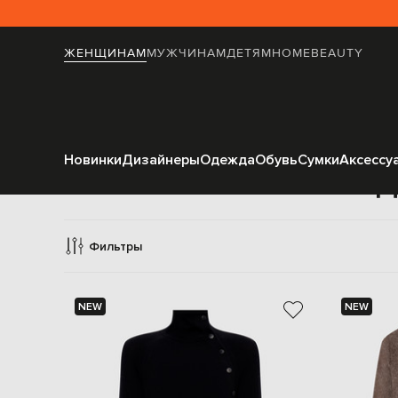
ЖЕНЩИНАМ
МУЖЧИНАМ
ДЕТЯМ
HOME
BEAUTY
Новинки
Дизайнеры
Одежда
Обувь
Сумки
Аксессу
Д
Фильтры
NEW
NEW