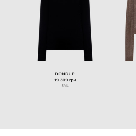
DONDUP
19 389 грн
S
M
L