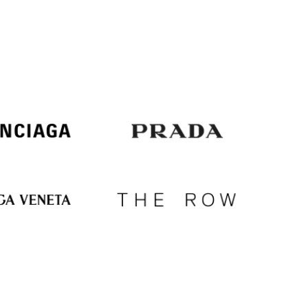
Italy
€
EUR
Latvia
€
EUR
Lithuania
€
EUR
Luxembourg
€
EUR
Netherlands
€
PLN
Poland
zł
EUR
Portugal
€
EUR
Romania
€