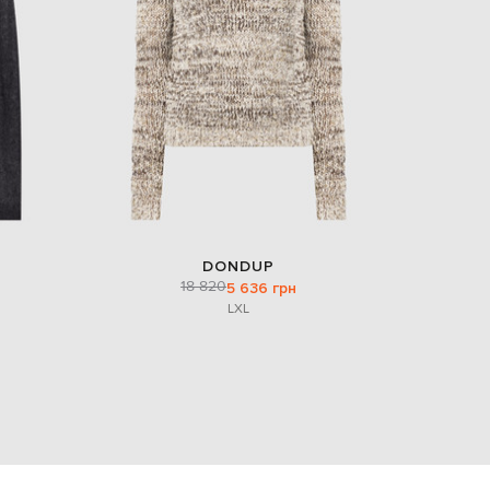
EUR
Denmark
€
EUR
Estonia
€
EUR
Finland
€
EUR
France
€
DONDUP
18 820
5 636 грн
EUR
Germany
L
XL
€
EUR
Greece
€
EUR
Hungary
€
EUR