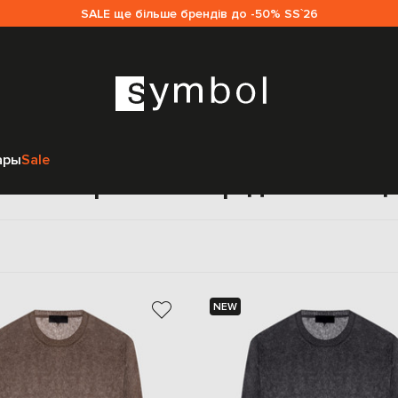
SALE ще більше брендів до -50% SS`26
Главная
Женщинам
Dondup
Одежда
Джемпера
ары
Sale
жемпера Dondup для женщ
NEW