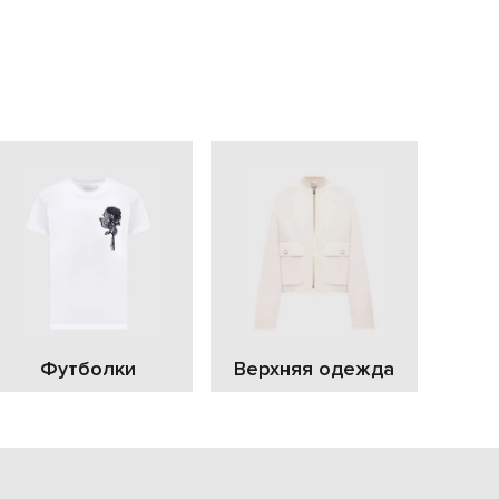
EUR
Slovakia
€
EUR
Slovenia
€
EUR
Spain
€
EUR
Sweden
€
UAH
Ukraine
₴
EUR
Other
Футболки
Верхняя одежда
€