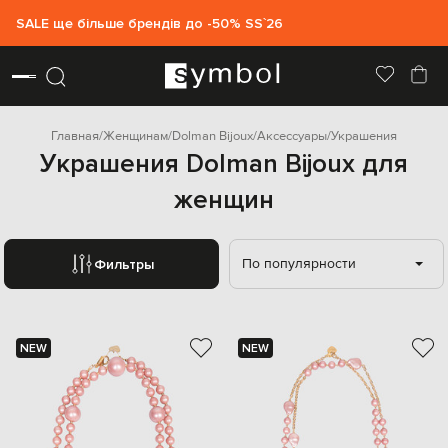
SALE ще більше брендів до -50% SS`26
Главная
Женщинам
Dolman Bijoux
Аксессуары
Украшения
Украшения Dolman Bijoux для
женщин
По популярности
Фильтры
NEW
NEW