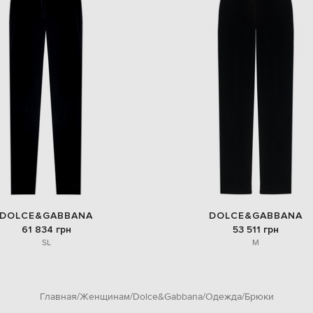
DOLCE&GABBANA
DOLCE&GABBANA
61 834 грн
53 511 грн
S
L
M
Главная
Женщинам
Dolce&Gabbana
Одежда
Брюки