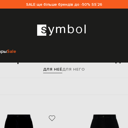
SALE ще більше брендів до -50% SS`26
Главная
Женщинам
Dolce&Gabbana
Одежда
Брюки
ары
Sale
е брюки Dolce&Gabbana д
ДЛЯ НЕЁ
ДЛЯ НЕГО