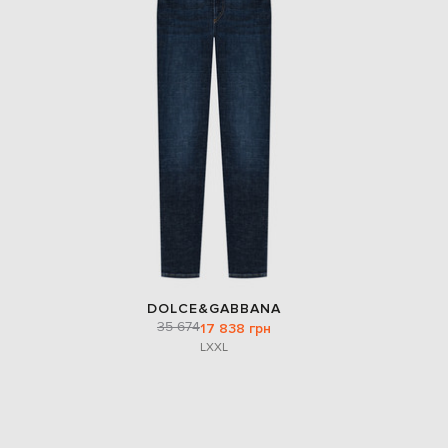
DOLCE&GABBANA
35 674
17 838 грн
L
XXL