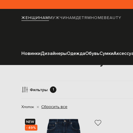
ЖЕНЩИНАМ
МУЖЧИНАМ
ДЕТЯМ
HOME
BEAUTY
Новинки
Дизайнеры
Одежда
Обувь
Сумки
Аксессу
Зауженны
Фильтры
1
Сбросить все
Хлопок
NEW
- 49%